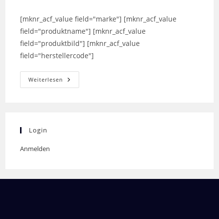
Autor:
veröffentlicht:
Kategorie:
[mknr_acf_value field="marke"] [mknr_acf_value
field="produktname"] [mknr_acf_value
field="produktbild"] [mknr_acf_value
field="herstellercode"]
Ryzen
Weiterlesen
7
5800X3D
Login
Anmelden